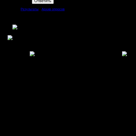
[
Результаты
·
Архив опросов
]
Всего ответов:
43
Copyright MyCorp © 2006