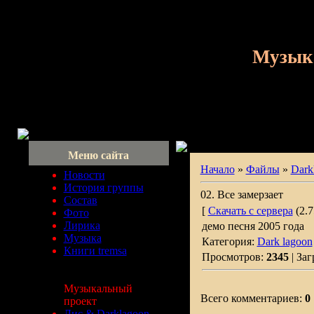
Музык
Меню сайта
Начало
»
Файлы
»
Dark
Новости
История группы
02. Все замерзает
Состав
[
Скачать с сервера
(2.7
Фото
Лирика
демо песня 2005 года
Музыка
Категория:
Dark lagoon
Книги tremsa
Просмотров:
2345
| Заг
Музыкальный
Всего комментариев:
0
проект
Лис & Darklagoon