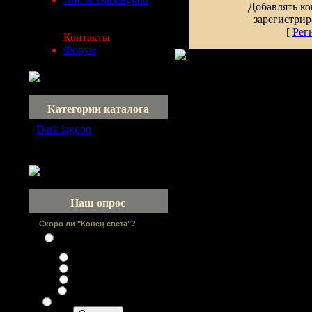
Добавлять ко
зарегистрир
[
Рег
Контакты
Форум
Категории каталога
Dark lagoon
[7]
песни не вошедшие ни в
один альбом
Наш опрос
Скоро ли "Конец света"?
Не будет - Погибнет только
человек
Будет до 2015 года
Будет до 2025 года
Будет до 2100 года
Да, но ещё не скоро
Не будет - Человек выживет