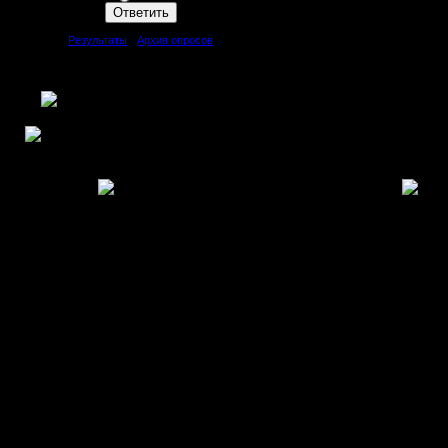
[
Результаты
·
Архив опросов
]
Всего ответов:
11
Copyright MyCorp © 2006