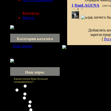
1
DanLAGUNA
(2007-01
0
Контакты
ничего бы
Форум
Добавлять ко
зарегистрир
Категории каталога
[
Рег
Dark lagoon
[7]
песни не вошедшие ни в
один альбом
Наш опрос
Какая песня Вам больше
понравилась?
Злое существо
Все замерзает (зимний сад)
Возьми с собой
Мочаливая ночь
Сестра
Никотин
Свечи