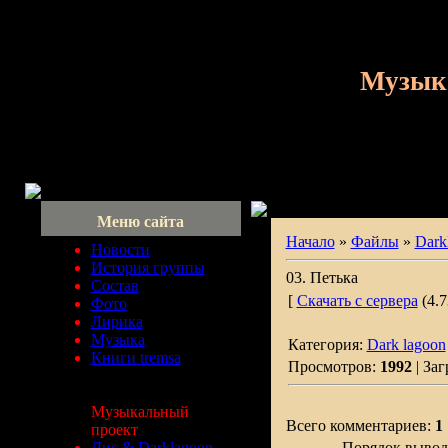
Музык
Меню сайта
Начало
»
Файлы
»
Dark
Новости
История группы
03. Петька
Состав
[
Скачать с сервера
(4.7
Фото
Лирика
Музыка
Категория:
Dark lagoon
Книги tremsa
Просмотров:
1992
| Заг
Музыкальный
Всего комментариев:
1
проект
Лис & Darklagoon
Порядок вывод