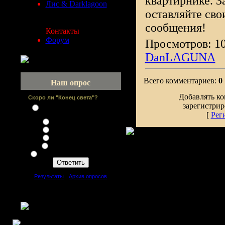
квартирнике. З
Лис & Darklagoon
оставляйте сво
сообщения!
Контакты
Форум
Просмотров: 10
DanLAGUNA
Всего комментариев:
0
Наш опрос
Добавлять ко
Скоро ли "Конец света"?
зарегистрир
Не будет - Погибнет только
[
Рег
человек
Будет до 2015 года
Будет до 2025 года
Будет до 2100 года
Да, но ещё не скоро
Не будет - Человек выживет
[
Результаты
·
Архив опросов
]
Всего ответов:
43