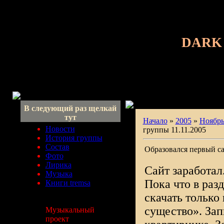
DARK
В следующий раз щелкай
тут
Начало
»
2005
»
Ноябр
Новости
группы 11.11.2005
История группы
Состав
Образовался первый са
Фото
Лирика
Сайт заработал
Музыка
Пока что в раз
Книги tremsa
скачать только
существо». Зап
Музыкальный
проект