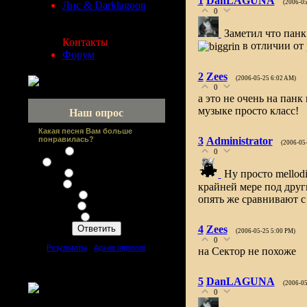
1
DanLAGUNA
(2006-05
Лис & Darklagoon
0
Заметил что панк 
Контакты
в отличии от
Форум
2
Zees
(2006-05-25 6:02 AM)
0
а это не очень на панк
музыке просто класс!
Наш опрос
Какая песня Вам больше
понравилась?
3
Administrator
(2006-05
Злое существо
0
Все замерзает (зимний сад)
Возьми с собой
Ну просто mellod
Мочаливая ночь
крайней мере под друг
Сестра
опять же сравнивают с 
Никотин
Свечи
4
Zees
(2006-05-25 5:00 PM)
0
[
Результаты
·
Архив опросов
]
на Сектор не похоже
Всего ответов:
11
5
DanLAGUNA
(2006-05
0