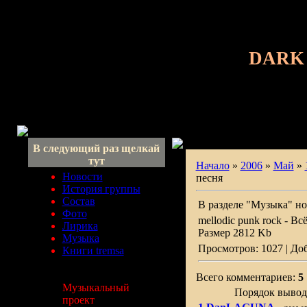
DARK
В следующий раз щелкай
тут
Начало
»
2006
»
Май
»
Новости
песня
История группы
Состав
В разделе "Музыка" но
Фото
mellodic punk rock - Вс
Лирика
Размер 2812 Kb
Музыка
Просмотров: 1027 | До
Книги tremsa
Всего комментариев:
5
Музыкальный
Порядок вывод
проект