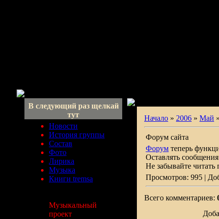
В следующий раз щелкай
тут
Начало
»
2006
»
Май
Новости
История группы
Форум сайта
Состав
Форум
теперь функци
Фото
Оставлять сообщения 
Лирика
Не забывайте читать
Музыка
Просмотров: 995 | До
Книги tremsa
Всего комментариев:
Музыкальный
Доба
проект