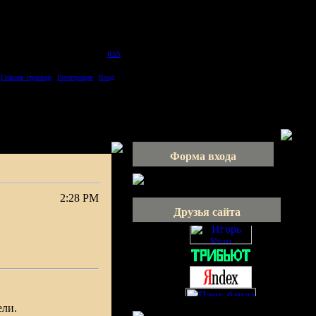
Четверг, 2026-08-06, 4:09 PM
Приветствую Вас
Тень из мрака
|
RSS
Главная страница
|
Регистрация
|
Вход
Форма входа
2:28 PM
и
Друзья сайта
ели.