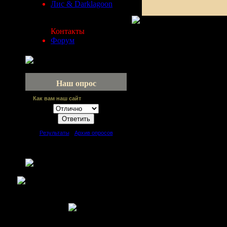
Лис & Darklagoon
Контакты
Форум
Наш опрос
Как вам наш сайт
[
Результаты
·
Архив опросов
]
Всего ответов:
64
Copyright MyCorp © 2006