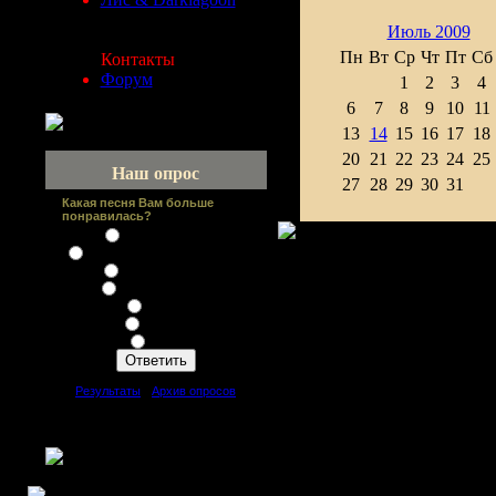
Июль 2009
Пн
Вт
Ср
Чт
Пт
Сб
Контакты
Форум
1
2
3
4
6
7
8
9
10
11
13
14
15
16
17
18
20
21
22
23
24
25
Наш опрос
27
28
29
30
31
Какая песня Вам больше
понравилась?
Злое существо
Все замерзает (зимний сад)
Возьми с собой
Мочаливая ночь
Сестра
Никотин
Свечи
[
Результаты
·
Архив опросов
]
Всего ответов:
11