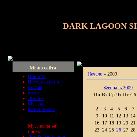
DARK LAGOON S
Меню сайта
Начало
»
2009
Новости
История группы
Состав
Февраль 2009
Фото
Пн
Вт
Ср
Чт
Пт
Сб
Лирика
Музыка
2
3
4
5
6
7
Книги tremsa
9
10
11
12
13
14
16
17
18
19
20
21
Музыкальный
23
24
25
26
27
28
проект
Лис & Darklagoon