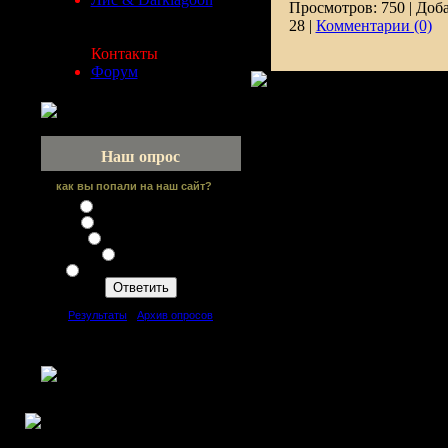
Просмотров:
750
|
Доба
28
|
Комментарии (0)
Контакты
Форум
Наш опрос
как вы попали на наш сайт?
По ссылке с форума
Нашел в поисковике
Посоветовал друг
Сайт друзей
С другого сайта по банеру
[
Результаты
·
Архив опросов
]
Всего ответов:
64