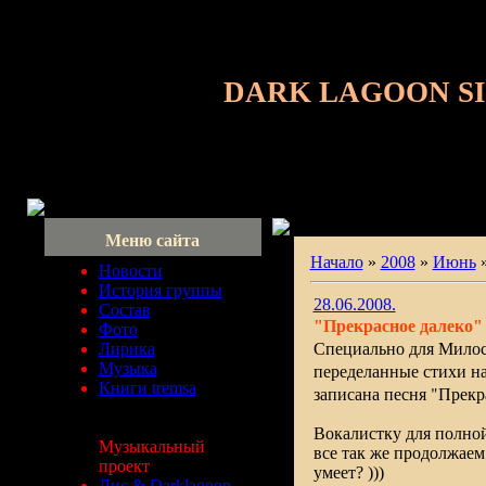
DARK LAGOON S
Меню сайта
Начало
»
2008
»
Июнь
Новости
История группы
28.06.2008.
Состав
"Прекрасное далеко"
Фото
Специально для Милос
Лирика
Музыка
переделанные стихи на
Книги tremsa
записана песня "Прекра
Вокалистку для полной
Музыкальный
все так же продолжаем
проект
умеет? )))
Лис & Darklagoon