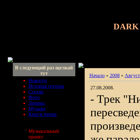
DARK
В следующий раз щелкай
тут
Начало
»
2008
»
Август
Новости
История группы
27.08.2008.
Состав
- Трек "Н
Фото
Лирика
Музыка
пересведе
Книги tremsa
произведе
Музыкальный
же парале
проект