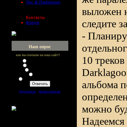
Лис & Darklagoon
выложен н
Контакты
следите з
Форум
- Планиру
отдельног
Наш опрос
как вы попали на наш сайт?
10 треков
По ссылке с форума
Нашел в поисковике
Darklagoo
Посоветовал друг
Сайт друзей
С другого сайта по банеру
альбома п
[
Результаты
·
Архив опросов
]
определен
Всего ответов:
64
можно буд
Надеемся 