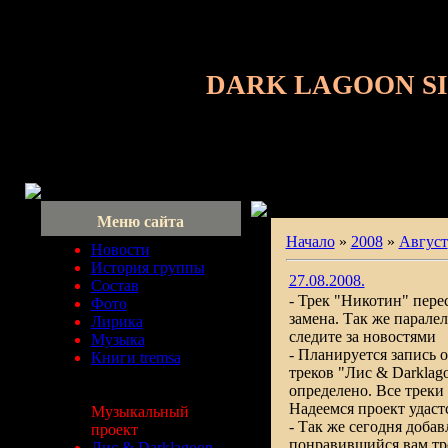
DARK LAGOON S
Меню сайта
Начало
»
2008
»
Август
Новости
История группы
27.08.2008.
Состав
- Трек "Никотин" перес
Фото
замена. Так же парале
Лирика
следите за новостями
Музыка
- Планируется запись о
Книги tremsa
треков "Лис & Darklag
определено. Все треки 
Надеемся проект удаст
Музыкальный
- Так же сегодня доба
проект
понравившийся вам тр
Лис & Darklagoon