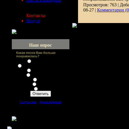
Просмотров:
763
|
Доба
08-27
|
Комментарии (0
Контакты
Форум
Наш опрос
Какая песня Вам больше
понравилась?
Злое существо
Все замерзает (зимний сад)
Возьми с собой
Мочаливая ночь
Сестра
Никотин
Свечи
[
Результаты
·
Архив опросов
]
Всего ответов:
11