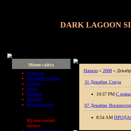
DARK LAGOON S
Меню сайта
Начало
»
2008
»
Декабр
Новости
История группы
31 Декабря, Среда
Состав
Фото
Лирика
10:37 PM
С новы
Музыка
Книги tremsa
07 Декабря, Воскресен
8:54 AM
ПРОДА
Музыкальный
проект
Лис & Darklagoon