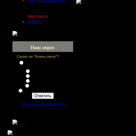
Контакты
Форум
Наш опрос
Скоро ли "Конец света"?
Не будет - Погибнет только
человек
Будет до 2015 года
Будет до 2025 года
Будет до 2100 года
Да, но ещё не скоро
Не будет - Человек выживет
[
Результаты
·
Архив опросов
]
Всего ответов:
43