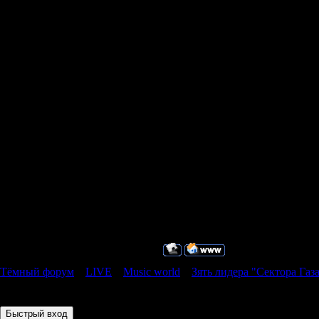
поставщиков 
Сейчас все 
Их ждет суд.
Источник: ww
главный роб
Тёмный форум
»
LIVE
»
Music world
»
Зять лидера "Сектора Газ
Страница
1
из
1
1