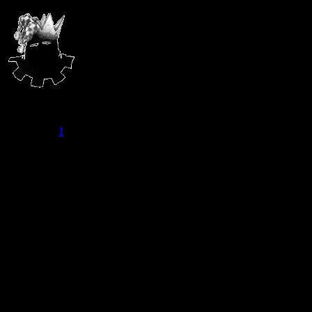
Воронежские
легендарного
который орга
Admin
Группа: Администраторы
сбыту наркот
Сообщений:
52
Репутация:
1
Статус:
Пока меня нет
Юрий К. с д
амфетамином
психостимул
большим спр
Дело было п