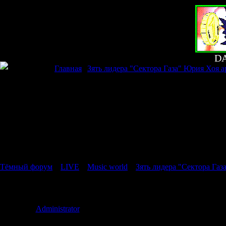
D
Главная
|
Зять лидера "Сектора Газа" Юрия Хоя а
Страница
1
из
1
1
Тёмный форум
»
LIVE
»
Music world
»
Зять лидера "Сектора Газ
Зять лидера "Сектора Газа" Юрия Хоя арестован за торговлю на
Дата: Воскре
Administrator
Сообщение 