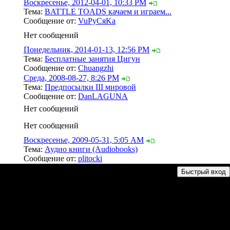
Воскресенье, 2012-04-01, 10:33 PM
Тема:
BATTLE TOADS качаем и играем...
Сообщение от:
VuPyCяKa
Нет сообщений
Понедельник, 2014-01-13, 12:56 PM
Тема:
Бесплатные занятия Цигун
Сообщение от:
Chuangzhi
Среда, 2008-08-27, 8:26 PM
Тема:
Предпосылки III мировой
Сообщение от:
DanLAGUNA
Нет сообщений
Нет сообщений
Воскресенье, 2009-05-31, 5:05 AM
Тема:
Аудио книги (Audiobooks)
Сообщение от:
plitocki