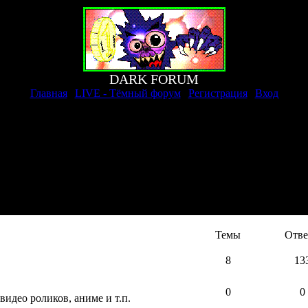
DARK FORUM
Главная
|
LIVE - Тёмный форум
|
Регистрация
|
Вход
[
Темы
Отв
8
13
0
0
део роликов, аниме и т.п.