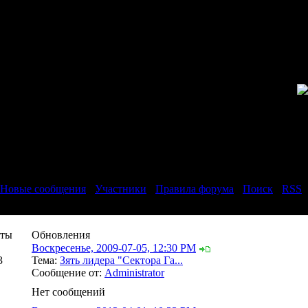
Новые сообщения
·
Участники
·
Правила форума
·
Поиск
·
RSS
]
еты
Обновления
Воскресенье, 2009-07-05, 12:30 PM
3
Тема:
Зять лидера "Сектора Га...
Сообщение от:
Administrator
Нет сообщений