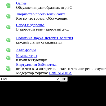
Games
Обсуждения разнобразных игр PC
Творчество посетителей сайта
Кто во что горазд. Обсуждение.
Спорт и здоровье
В здоровом теле - здоровый дух.
Политика, наука, история, религия
каждый с этим сталкивается
Авто форум
Компьютеры
и комплектуюущие
Виртуальная библиотека
всё в чем вам интересно читать и что интересно слуша
Модератор форума:
DanLAGUNA
Сегодня у нас были
Самые активные участники