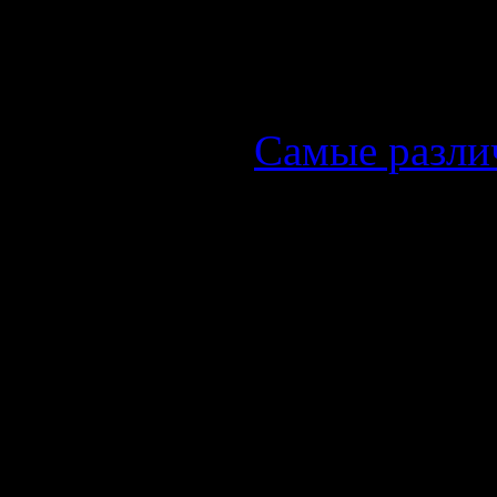
приобретают
Вот делюсь 
Самые разли
Сам я слушал
Но больше в
Герберта Уэл
такие расска
- Машина вр
- История п