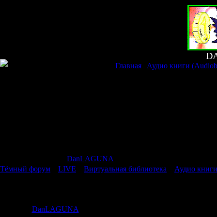
D
Главная
|
Аудио книги (Audiob
Страница
1
из
1
1
Модератор форума:
DanLAGUNA
Тёмный форум
»
LIVE
»
Виртуальная библиотека
»
Аудио книги
Аудио книги (Audiobooks)
Дата: Среда,
DanLAGUNA