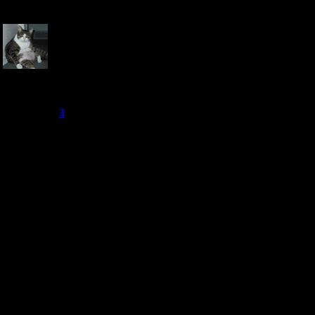
Сообщение 
Аудиокниги и
разнообразн
трындыл
Группа: Модераторы
озвученные 
Сообщений:
456
Репутация:
3
Статус:
Пока меня нет
можете слуш
где угодно: д
на прогулке 
спортом на у
Собственно 
в будущее, к