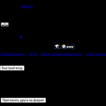
Дата: Воскре
plitocki
Сообщение 
Молчун
Не ожидал че
Группа: Пользователи
такого вариа
Сообщений:
1
Репутация:
0
Статус:
Пока меня нет
Тёмный форум
»
LIVE
»
Виртуальная библиотека
»
Аудио книги
Страница
1
из
1
1
Сегодня у нас были
Самые активные участники