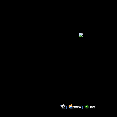
пишите свое
бывает нарве
режущей ухо
Вот
М
заинтересует
Так же в ско
посоветую, 
читаю пусто