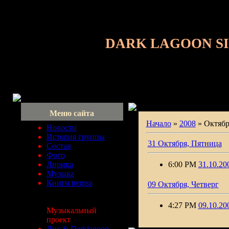
DARK LAGOON S
Меню сайта
Начало
»
2008
»
Октябр
Новости
История группы
31 Октября, Пятница
Состав
Фото
Лирика
6:00 PM
31.10.20
Музыка
Книги tremsa
09 Октября, Четверг
4:27 PM
09.10.20
Музыкальный
проект
Лис & Darklagoon