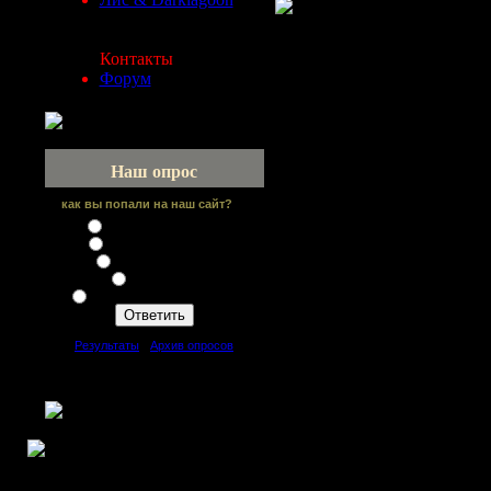
Контакты
Форум
Наш опрос
как вы попали на наш сайт?
По ссылке с форума
Нашел в поисковике
Посоветовал друг
Сайт друзей
С другого сайта по банеру
[
Результаты
·
Архив опросов
]
Всего ответов:
64