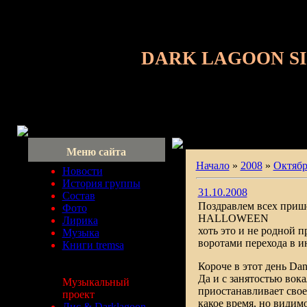
DARK LAGOON S
Меню сайта
Начало
»
2008
»
Октябр
Новости
История группы
31.10.2008
Состав
Поздравлем всех приш
Фото
HALLOWEEN
Лирика
хоть это и не родной 
Музыка
воротами перехода в и
Книги tremsa
Короче в этот день D
Да и с занятостью вока
Музыкальный
приостанавливает свое
проект
какое время, но видимо
Лис & Darklagoon